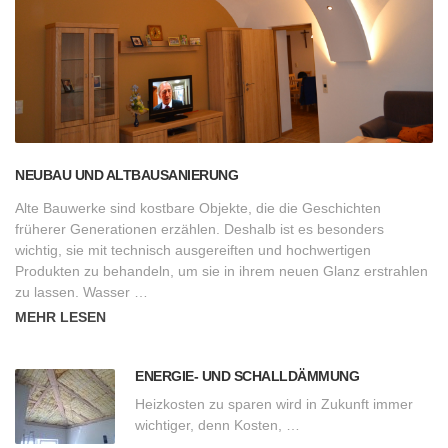
NEUBAU UND ALTBAUSANIERUNG
Alte Bauwerke sind kostbare Objekte, die die Geschichten
früherer Generationen erzählen. Deshalb ist es besonders
wichtig, sie mit technisch ausgereiften und hochwertigen
Produkten zu behandeln, um sie in ihrem neuen Glanz erstrahlen
zu lassen. Wasser …
MEHR LESEN
ENERGIE- UND SCHALLDÄMMUNG
Heizkosten zu sparen wird in Zukunft immer
wichtiger, denn Kosten, …